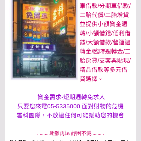
車借款/分期車借款/
二胎代償/二胎增貸
並提供小額資金週
轉/小額借錢/低利借
錢/大額借款/營運週
轉金/
臨時週轉金/二
胎房貸/支客票貼現/
精品借款等多元借
貸選擇。
資金需求-短期週轉免求人
只要您來電05-5335000 面對財物的危機
雲科團隊，不放過任何可能幫助您的機會
..........距離再遠 紓困不減..........