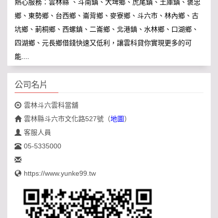
熱心服務：雲林縣 、斗南鎮、大埤鄉、虎尾鎮、土庫鎮、褒忠
鄉、東勢鄉、台西鄉、崙背鄉、麥寮鄉、斗六市、林內鄉、古
坑鄉、莿桐鄉、西螺鎮、二崙鄉、北港鎮、水林鄉、口湖鄉、
四湖鄉、元長鄉借錢快速又低利，讓雲科貸你實現更多的可
能....
公司名片
雲林斗六雲科當舖
雲林縣斗六市文化路527號
（
地圖
）
客服人員
05-5335000
https://www.yunke99.tw