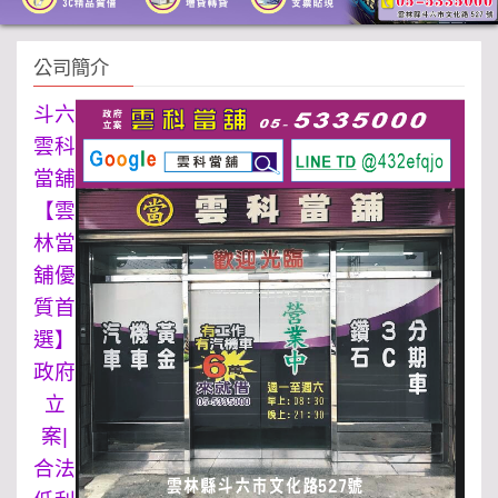
公司簡介
斗六
雲科
當舖
【雲
林當
舖優
質首
選】
政府
立
案|
合法