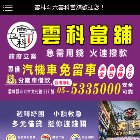
雲林斗六雲科當舖歡迎您！