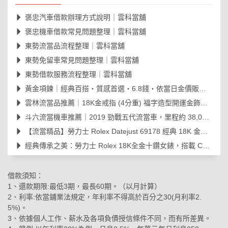
褒忠汽車借款辦理方式說明｜雲科當舖
褒忠機車借款常見問題整理｜雲科當舖
東勢流當品流程整理｜雲科當舖
東勢免留車常見問題整理｜雲科當舖
東勢借款服務流程整理｜雲科當舖
黃金項鍊｜經典百搭・質感首選・6.8錢・依當日金價販售，免工錢更划算
雲林流當品推薦｜18K金戒指 (4分重) 福字造型開運金飾，日常百搭超值選！
斗六流當機車推薦｜2019 勁戰五代流當車，里程約 38,000km，可現場賞車議價
【流當精品】勞力士 Rolex Datejust 69178 經典 18K 金鑽石女錶｜原裝 203
經典傳承之美：勞力士 Rolex 18K全金十鑽女錶，搭載 Cal. 2030 機芯的黃金年代
借款須知：
1、還款期限:最低3期，最長60期。（以月計算）
2、利率:依當鋪業法規定，年利率不得高於百分之30(月利率2.
5%)。
3、依據個人工作、薪水及各項負債授信條件不同，而有所差異。