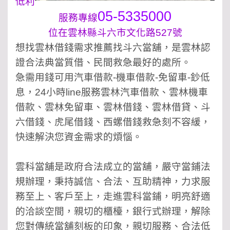
低利
05-5335000
服務專線
位在雲林縣斗六市文化路527號
想找雲林借錢需求推薦找斗六當舖，是雲林認
證合法典當質借、民間救急最好的處所。
急需用錢可用汽車借款-機車借款-免留車-鈔低
息，24小時line服務雲林汽車借款、雲林機車
借款、雲林免留車、雲林借錢、雲林借貸、斗
六借
錢、虎尾借錢、西螺借錢救急刻不容緩，
快速解決您資金需求的煩惱。
雲科當舖是政府合法成立的當舖，嚴守當鋪法
規辦理，秉持誠信、合法、互助精神，力求服
務至上、客戶至上，走進雲科當鋪，明亮舒適
的洽談
空間，親切的櫃檯，銀行式辦理，解除
您對傳統當舖刻板的印象，親切服務、合法低