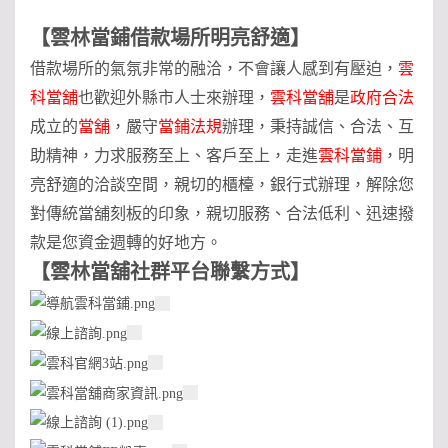
【
雲林當鋪借款場所明亮舒適
】
借款場所的氣氛非常的融洽，不會讓人感到有壓迫，
雲
科當舖
也歡迎外縣市人士來辦理，
雲科當舖
是
政府合法
成立的
當舖
，嚴守
當鋪法規
辦理，秉持誠信、合法、互
助精神，力求服務至上、客戶至上，走進
雲科當鋪
，明
亮舒適的洽談空間，親切的櫃檯，銀行式辦理，解除您
對傳統當舖刻板的印象，親切服務、合法低利、迅速撥
款是您資金週轉的好地方。
【
雲林當舖社群平台聯繫方式
】