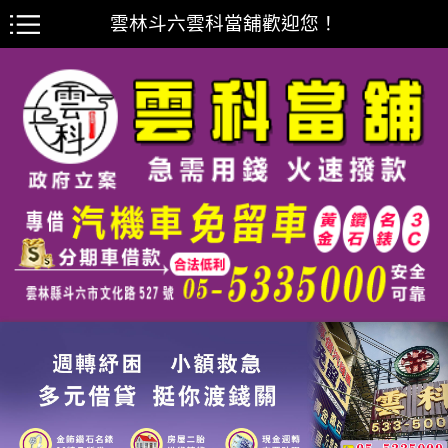
雲林斗六雲科當舖歡迎您！