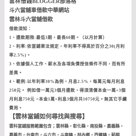
雲林借
錢
BLOGGER
部落格
斗六當舖車借款中華網站
雲林斗六當舖借款
借款須知：
1、還款期限:最低3期，最長60期。（以月計算）
2、利率:依當鋪業法規定，年利率不得高於百分之30(月利
率2.5%)。
3、依據個人工作、薪水及各項負債授信條件不同，而有所
差異。
4、範例:以年利率30%為例，月息2.5%，每萬元每月利息
250元。 例如借一萬元3個月還款，得須清償本金一萬+3個
月利息750元 =本金1萬+利息3個月共10750元。無其它手續
費用。
【
雲林當鋪如何尋找與搜尋
】
雲科當鋪服務範圍包含；雲林縣，彰化縣，南投縣，嘉義縣，
嘉義市，台南市，斗六市，斗南鎮，林內鄉，西螺鎮，莿桐