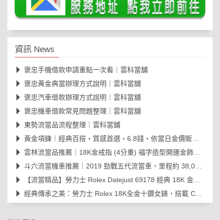
資訊 News
褒忠手機借款申請重點一次看｜雲科當舖
褒忠黃金典當辦理方式說明｜雲科當舖
褒忠汽車借款辦理方式說明｜雲科當舖
褒忠機車借款常見問題整理｜雲科當舖
東勢流當品流程整理｜雲科當舖
黃金項鍊｜經典百搭・質感首選・6.8錢・依當日金價販售，免工錢更划算
雲林流當品推薦｜18K金戒指 (4分重) 福字造型開運金飾，日常百搭超值選！
斗六流當機車推薦｜2019 勁戰五代流當車，里程約 38,000km，可現場賞車議價
【流當精品】勞力士 Rolex Datejust 69178 經典 18K 金鑽石女錶｜原裝 203
經典傳承之美：勞力士 Rolex 18K全金十鑽女錶，搭載 Cal. 2030 機芯的黃金年代