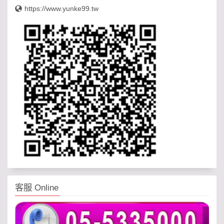
https://www.yunke99.tw
客服 Online