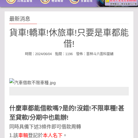
最新消息
貨車!轎車!休旅車!只要是車都能
借!
時間：2024/06/04 點閱：1196 發佈：
雲林斗六雲科當舖
什麼車都能借款嗎?是的!沒錯!不限車種!甚
至貸款/分期中也能辦!
同時具備下述3條件即可借款周轉
1.該
車輛
登記於
本人名下
。