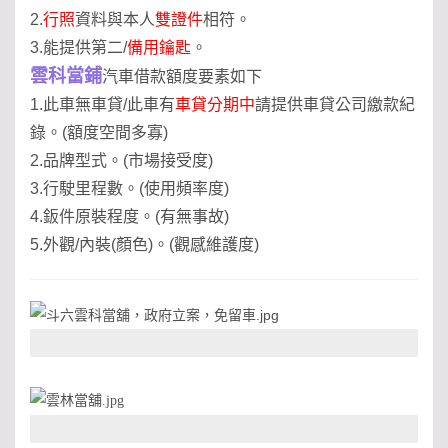
2.
行照
資料與本人
雙證件
相符。
3.能提供第二/
備用鑰匙
。
雲科當鋪
汽車借款額度要素如下
1.此車無車貸/此車有
車貸分期中
請提供車貸公司繳款紀
錄。(額度空間多寡)
2.品牌型式。(市場接受度)
3.行駛里程數。(使用頻率度)
4.鈑件原裝程度。(有無事故)
5.外觀/內裝(顏色)。(觀感維護度)