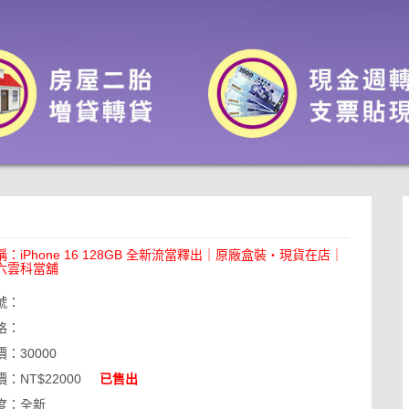
稱：
iPhone 16 128GB 全新流當釋出｜原廠盒裝・現貨在店｜
六雲科當舖
號：
格：
價：
30000
價：
NT$22000
已售出
度：
全新