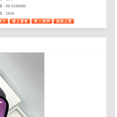
詢：
05-5335000
次：
1616