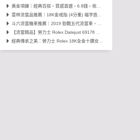
黃金項鍊｜經典百搭・質感首選・6.8錢・依當日金價販售，免工錢更划算
雲林流當品推薦｜18K金戒指 (4分重) 福字造型開運金飾，日常百搭超值選！
斗六流當機車推薦｜2019 勁戰五代流當車，里程約 38,000km，可現場賞車議價
【流當精品】勞力士 Rolex Datejust 69178 經典 18K 金鑽石女錶｜原裝 203
經典傳承之美：勞力士 Rolex 18K全金十鑽女錶，搭載 Cal. 2030 機芯的黃金年代