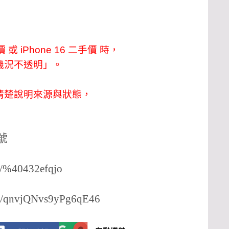
或 iPhone 16 二手價 時，
機況不透明」。
清楚說明來源與狀態，
號
/p/%40432efqjo
aps/qnvjQNvs9yPg6qE46