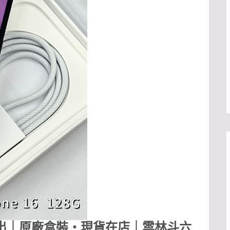
新流當釋出｜原廠盒裝・現貨在店｜雲林斗六